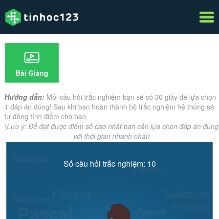
Bài Giảng
Hướng dẫn:
Mỗi câu hỏi trắc nghiệm bạn sẽ có 30 giây để lựa chọn
1 đáp án đúng! Sau khi bạn hoàn thành bộ trắc nghiệm hệ thống sẽ
tự động tính điểm cho bạn
(Lưu ý: Để đạt được điểm số cao nhất bạn cần lựa chọn đáp án đúng
với thời gian nhanh nhất)
Số câu hỏi trắc nghiệm: 10